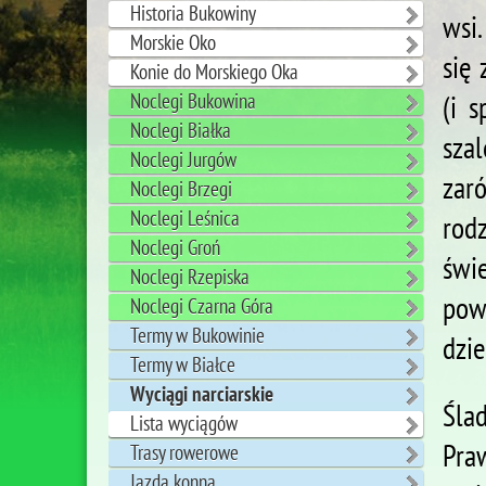
Historia Bukowiny
wsi.
Morskie Oko
się
Konie do Morskiego Oka
(i 
Noclegi Bukowina
Noclegi Białka
sza
Noclegi Jurgów
zar
Noclegi Brzegi
Noclegi Leśnica
rod
Noclegi Groń
świ
Noclegi Rzepiska
pow
Noclegi Czarna Góra
Termy w Bukowinie
dzie
Termy w Białce
Wyciągi narciarskie
Śla
Lista wyciągów
Pra
Trasy rowerowe
Jazda konna