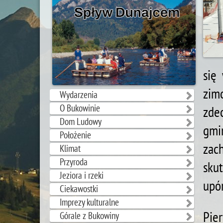
się
zim
Wydarzenia
O Bukowinie
zde
Dom Ludowy
gmin
Położenie
zac
Klimat
Przyroda
sku
Jeziora i rzeki
upór
Ciekawostki
Imprezy kulturalne
Pie
Górale z Bukowiny