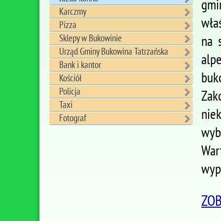
gmi
Karczmy
wła
Pizza
Sklepy w Bukowinie
na 
Urząd Gminy Bukowina Tatrzańska
alp
Bank i kantor
buk
Kościół
Policja
Zak
Taxi
nie
Fotograf
wyb
War
wyp
ZOB