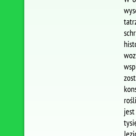
wys
tat
sch
hist
woz
wsp
zos
kon
roś
jes
tys
Jezi