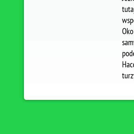
tut
wsp
Oko
sam
pod
Hacq
turz