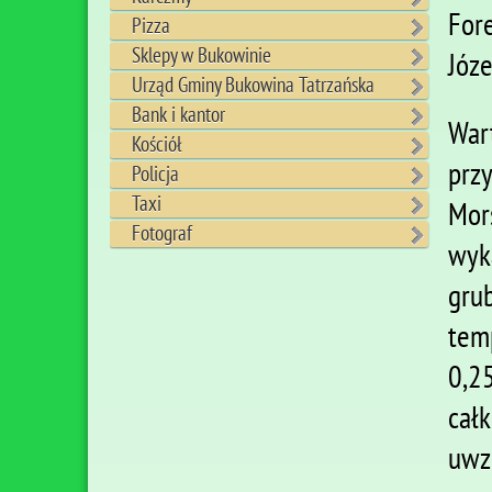
For
Pizza
Sklepy w Bukowinie
Józe
Urząd Gminy Bukowina Tatrzańska
Bank i kantor
War
Kościół
prz
Policja
Taxi
Mor
Fotograf
wyk
gru
tem
0,2
cał
uwzg