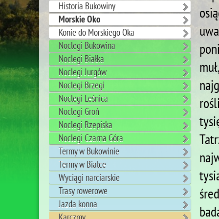
Historia Bukowiny
osi
Morskie Oko
uwa
Konie do Morskiego Oka
Noclegi Bukowina
pon
Noclegi Białka
muł
Noclegi Jurgów
naj
Noclegi Brzegi
Noclegi Leśnica
roś
Noclegi Groń
tysi
Noclegi Rzepiska
Tat
Noclegi Czarna Góra
Termy w Bukowinie
naj
Termy w Białce
tysi
Wyciągi narciarskie
śre
Trasy rowerowe
Jazda konna
bad
Karczmy