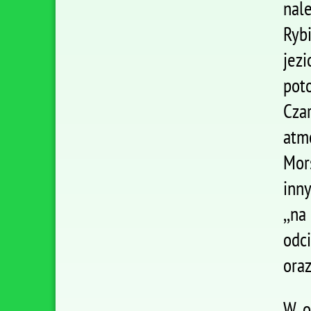
nal
Ryb
jez
pot
Cza
atm
Mor
inn
,,n
odc
ora
W o