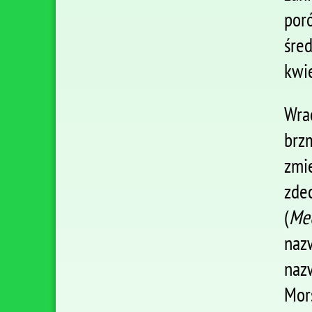
por
śred
kwi
Wra
brz
zmi
zde
(
Me
naz
naz
Mor