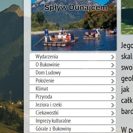
Jeg
ska
Wydarzenia
O Bukowinie
swo
Dom Ludowy
geo
Położenie
jak
Klimat
Przyroda
cał
Jeziora i rzeki
bard
Ciekawostki
Imprezy kulturalne
W p
Górale z Bukowiny