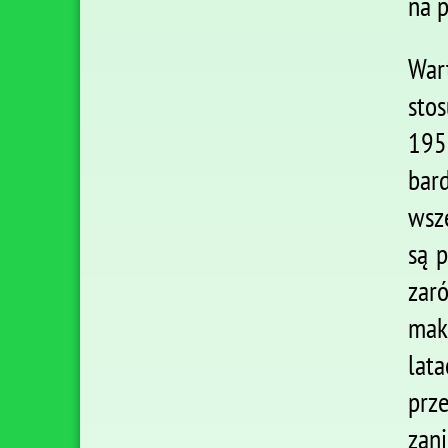
na 
War
sto
195
bar
wsz
są 
zar
mak
lat
prz
zan