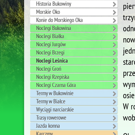
Historia Bukowiny
pie
Morskie Oko
trz
Konie do Morskiego Oka
odn
Noclegi Bukowina
Noclegi Białka
now
Noclegi Jurgów
jed
Noclegi Brzegi
sta
Noclegi Leśnica
Noclegi Groń
prz
Noclegi Rzepiska
wym
Noclegi Czarna Góra
Termy w Bukowinie
osie
Termy w Białce
W r
Wyciągi narciarskie
wob
Trasy rowerowe
Jazda konna
Karczmy