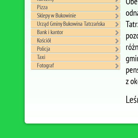
Obe
Pizza
odn
Sklepy w Bukowinie
Tat
Urząd Gminy Bukowina Tatrzańska
Bank i kantor
poz
Kościół
róż
Policja
gmi
Taxi
Fotograf
pen
z ok
Leś