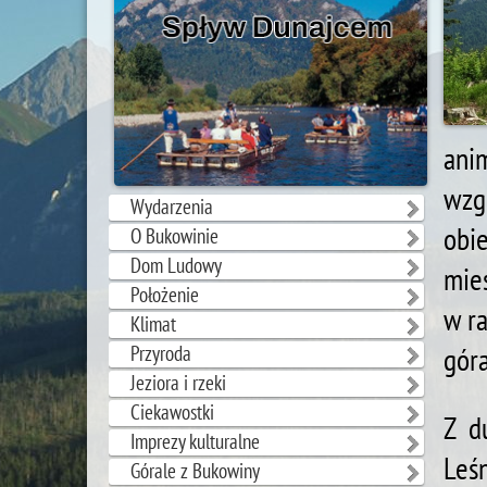
ani
wzg
Wydarzenia
obi
O Bukowinie
Dom Ludowy
mies
Położenie
w ra
Klimat
Przyroda
góra
Jeziora i rzeki
Ciekawostki
Z d
Imprezy kulturalne
Leś
Górale z Bukowiny