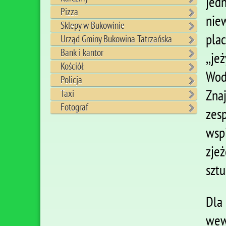
jed
Pizza
nie
Sklepy w Bukowinie
pla
Urząd Gminy Bukowina Tatrzańska
Bank i kantor
,,j
Kościół
Wod
Policja
Zna
Taxi
Fotograf
zes
wsp
zje
sztu
Dla
wew