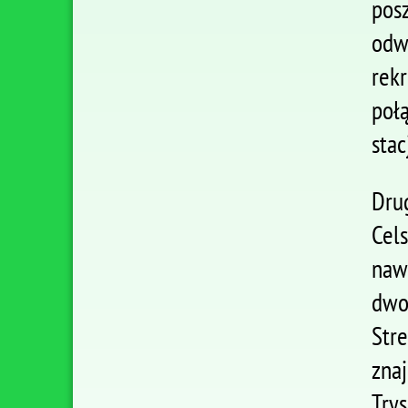
pos
odw
rek
poł
stac
Dru
Cel
naw
dwo
Stre
zna
Try