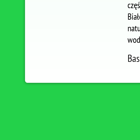
czę
Bia
nat
wod
Bas