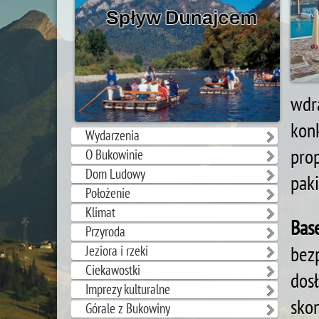
wdr
kon
Wydarzenia
pro
O Bukowinie
Dom Ludowy
paki
Położenie
Klimat
Bas
Przyroda
bezp
Jeziora i rzeki
Ciekawostki
dos
Imprezy kulturalne
sko
Górale z Bukowiny