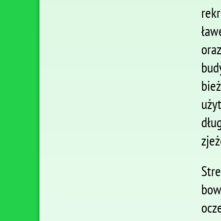
rek
ław
ora
bud
bie
uży
dłu
zjeż
Str
bow
ocz