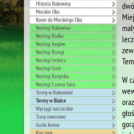
Historia Bukowiny
dwó
Morskie Oko
Mie
Konie do Morskiego Oka
mał
Noclegi Bukowina
Noclegi Białka
lec
Noclegi Jurgów
zew
Noclegi Brzegi
Tem
Noclegi Leśnica
Noclegi Groń
Noclegi Rzepiska
W c
Noclegi Czarna Góra
wew
Termy w Bukowinie
ora
Termy w Białce
Wyciągi narciarskie
głoś
Trasy rowerowe
gor
Jazda konna
Karczmy