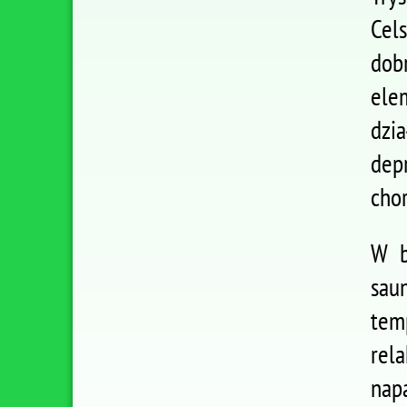
Cel
dob
ele
dzi
dep
chor
W b
sau
tem
rel
nap