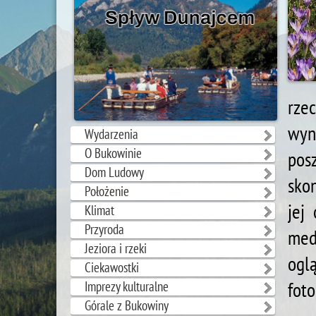
rze
wyn
Wydarzenia
O Bukowinie
posz
Dom Ludowy
sko
Położenie
jej
Klimat
Przyroda
med
Jeziora i rzeki
ogl
Ciekawostki
fot
Imprezy kulturalne
Górale z Bukowiny