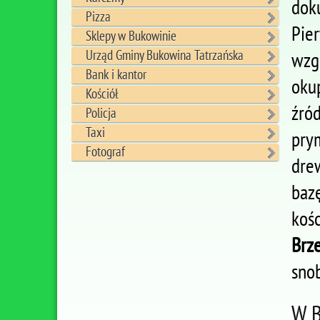
dok
Pizza
Pie
Sklepy w Bukowinie
Urząd Gminy Bukowina Tatrzańska
wzg
Bank i kantor
oku
Kościół
źró
Policja
Taxi
pry
Fotograf
dre
baz
kośc
Brz
sno
W B