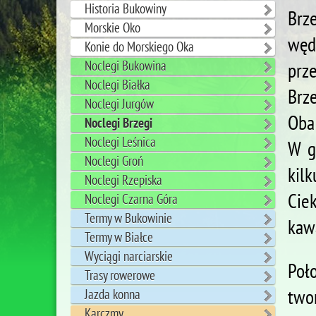
Historia Bukowiny
Brz
Morskie Oko
węd
Konie do Morskiego Oka
Noclegi Bukowina
prz
Noclegi Białka
Brz
Noclegi Jurgów
Oba
Noclegi Brzegi
Noclegi Leśnica
W g
Noclegi Groń
kil
Noclegi Rzepiska
Cie
Noclegi Czarna Góra
Termy w Bukowinie
kawa
Termy w Białce
Wyciągi narciarskie
Poł
Trasy rowerowe
two
Jazda konna
Karczmy