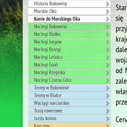
Historia Bukowiny
Star
Morskie Oko
się
Konie do Morskiego Oka
Noclegi Bukowina
prz
Noclegi Białka
kra
Noclegi Jurgów
dal
Noclegi Brzegi
Noclegi Leśnica
woj
Noclegi Groń
od 
Noclegi Rzepiska
zal
Noclegi Czarna Góra
Termy w Bukowinie
wła
Termy w Białce
prze
Wyciągi narciarskie
Trasy rowerowe
Cen
Jazda konna
Karczmy