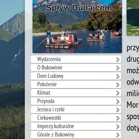
przy
dru
Wydarzenia
O Bukowinie
moż
Dom Ludowy
odw
Położenie
mil
Klimat
Przyroda
Mor
Jeziora i rzeki
spos
Ciekawostki
dot
Imprezy kulturalne
Górale z Bukowiny