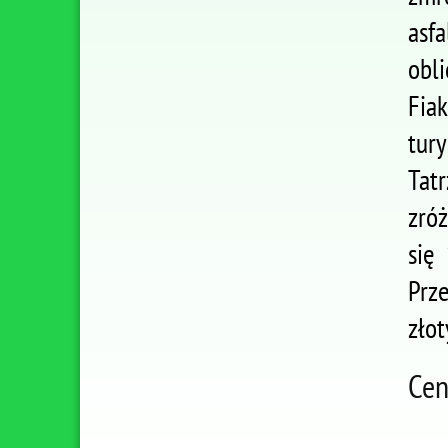
asf
obl
Fia
tur
Tat
zróż
się
Prz
złot
Cen