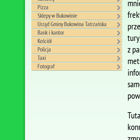
mni
Pizza
fre
Sklepy w Bukowinie
Urząd Gminy Bukowina Tatrzańska
prz
Bank i kantor
tury
Kościół
z p
Policja
Taxi
met
Fotograf
inf
sam
pow
Tut
kon
zmr