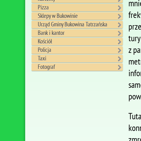
mni
Pizza
fre
Sklepy w Bukowinie
Urząd Gminy Bukowina Tatrzańska
prz
Bank i kantor
tury
Kościół
z p
Policja
Taxi
met
Fotograf
inf
sam
pow
Tut
kon
zmr