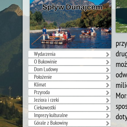
przy
dru
Wydarzenia
O Bukowinie
moż
Dom Ludowy
odw
Położenie
mil
Klimat
Przyroda
Mor
Jeziora i rzeki
spos
Ciekawostki
dot
Imprezy kulturalne
Górale z Bukowiny