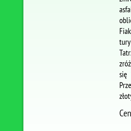
asf
obl
Fia
tur
Tat
zróż
się
Prz
złot
Cen