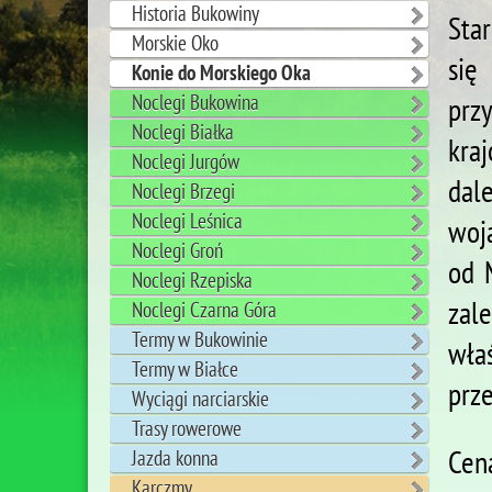
Historia Bukowiny
Star
Morskie Oko
się
Konie do Morskiego Oka
Noclegi Bukowina
prz
Noclegi Białka
kra
Noclegi Jurgów
dal
Noclegi Brzegi
Noclegi Leśnica
woj
Noclegi Groń
od 
Noclegi Rzepiska
zal
Noclegi Czarna Góra
Termy w Bukowinie
wła
Termy w Białce
prze
Wyciągi narciarskie
Trasy rowerowe
Cen
Jazda konna
Karczmy