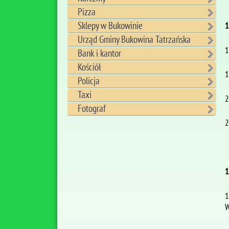
Pizza
Sklepy w Bukowinie
1
Urząd Gminy Bukowina Tatrzańska
1
Bank i kantor
Kościół
1
Policja
Taxi
2
Fotograf
2
1
1
W