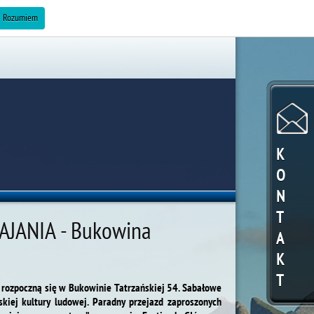
ZAREKLAMUJ SIĘ »
Rozumiem
K
O
N
T
AJANIA - Bukowina
A
K
T
0 rozpoczną się w Bukowinie Tatrzańskiej 54. Sabałowe
kiej kultury ludowej. Paradny przejazd zaproszonych