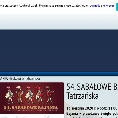
wa ciasteczek (cookies), dzięki którym nasz serwis może działać lepiej.
Dowiedz się więcej
NIA - Bukowina Tatrzańska
54. SABAŁOWE B
Tatrzańska
13 sierpnia 2020 r. o godz. 11.0
Bajania – prawdziwe święto pols