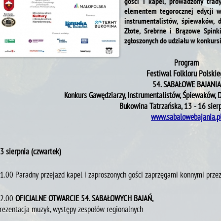
gości i kapel, prowadzony trady
elementem tegorocznej edycji w
instrumentalistów, śpiewaków, 
Złote, Srebrne i Brązowe Spink
zgłoszonych do udziału w konkursi
Program
Festiwal Folkloru Polskie
54. SABAŁOWE BAJANIA
Konkurs Gawędziarzy, Instrumentalistów, Śpiewaków, 
Bukowina Tatrzańska, 13 - 16 sierp
www.sabalowebajania.p
3 sierpnia (czwartek)
1.00 Paradny przejazd kapel i zaproszonych gości zaprzęgami konnymi prze
2.00
OFICJALNE OTWARCIE 54. SABAŁOWYCH BAJAŃ,
rezentacja muzyk, występy zespołów regionalnych