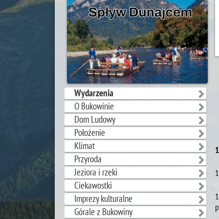
Wydarzenia
O Bukowinie
Dom Ludowy
Położenie
Klimat
1
Przyroda
Jeziora i rzeki
1
Ciekawostki
1
Imprezy kulturalne
p
Górale z Bukowiny