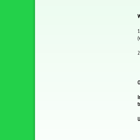
W
1
(
2
O
I
t
U