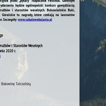
cyjnie przez „pytacy” rozpocznie Festiwal. Głównym
ydarzenia będzie ogólnopolski konkurs gawędziarzy,
drużbów i starostów weselnych. Bukowiańskie Buki,
i Góralskie to nagrody, które czekają na laureatów
e. Szczegóły:
www.sabalowebajania.pl
go
Drużbów i Starostów Weselnych
nia 2020 r.
l
z Bukowinę Tatrzańską