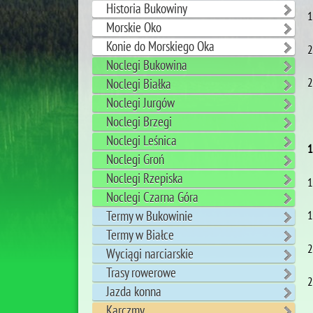
Historia Bukowiny
1
Morskie Oko
Konie do Morskiego Oka
2
Noclegi Bukowina
2
Noclegi Białka
Noclegi Jurgów
Noclegi Brzegi
Noclegi Leśnica
1
Noclegi Groń
Noclegi Rzepiska
1
Noclegi Czarna Góra
Termy w Bukowinie
1
Termy w Białce
2
Wyciągi narciarskie
Trasy rowerowe
2
Jazda konna
Karczmy