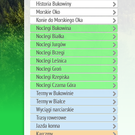
Historia Bukowiny
Morskie Oko
Konie do Morskiego Oka
Noclegi Bukowina
Noclegi Białka
Noclegi Jurgów
Noclegi Brzegi
Noclegi Leśnica
Noclegi Groń
Noclegi Rzepiska
Noclegi Czarna Góra
Termy w Bukowinie
Termy w Białce
Wyciągi narciarskie
Trasy rowerowe
Jazda konna
Karczmy