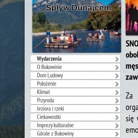
SNO
obo
Wydarzenia
męs
O Bukowinie
Dom Ludowy
zaw
Położenie
Klimat
Za 
Przyroda
org
Jeziora i rzeki
się
Ciekawostki
Imprezy kulturalne
emo
Górale z Bukowiny