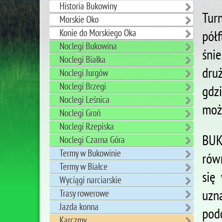
Historia Bukowiny
Tur
Morskie Oko
Konie do Morskiego Oka
pół
Noclegi Bukowina
śni
Noclegi Białka
dru
Noclegi Jurgów
Noclegi Brzegi
gdz
Noclegi Leśnica
moż
Noclegi Groń
Noclegi Rzepiska
BUK
Noclegi Czarna Góra
Termy w Bukowinie
rów
Termy w Białce
się
Wyciągi narciarskie
uzn
Trasy rowerowe
Jazda konna
pod
Karczmy