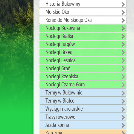
Historia Bukowiny
Morskie Oko
Konie do Morskiego Oka
Noclegi Bukowina
Noclegi Białka
Noclegi Jurgów
Noclegi Brzegi
Noclegi Leśnica
Noclegi Groń
Noclegi Rzepiska
Noclegi Czarna Góra
Termy w Bukowinie
Termy w Białce
Wyciągi narciarskie
Trasy rowerowe
Jazda konna
Karczmy