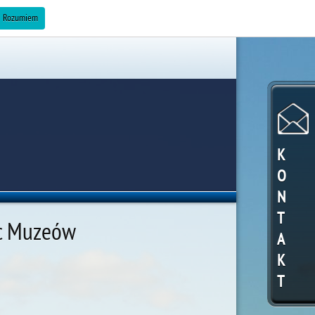
ZAREKLAMUJ SIĘ »
Rozumiem
K
O
N
T
c Muzeów
A
K
T