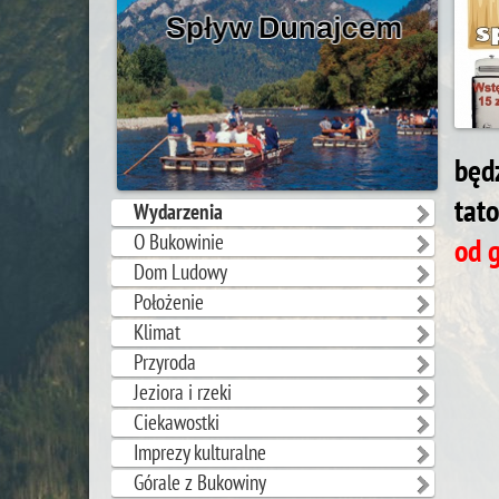
będ
tat
Wydarzenia
O Bukowinie
od 
Dom Ludowy
Położenie
Klimat
Przyroda
Jeziora i rzeki
Ciekawostki
Imprezy kulturalne
Górale z Bukowiny