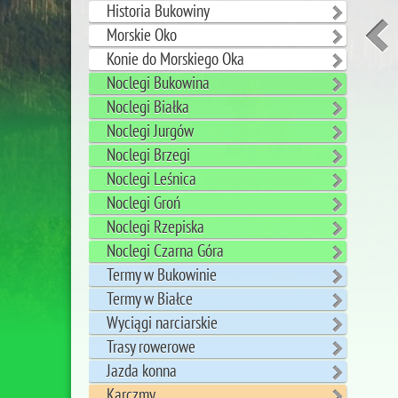
Historia Bukowiny
Morskie Oko
Konie do Morskiego Oka
Noclegi Bukowina
Noclegi Białka
Noclegi Jurgów
Noclegi Brzegi
Noclegi Leśnica
Noclegi Groń
Noclegi Rzepiska
Noclegi Czarna Góra
Termy w Bukowinie
Termy w Białce
Wyciągi narciarskie
Trasy rowerowe
Jazda konna
Karczmy