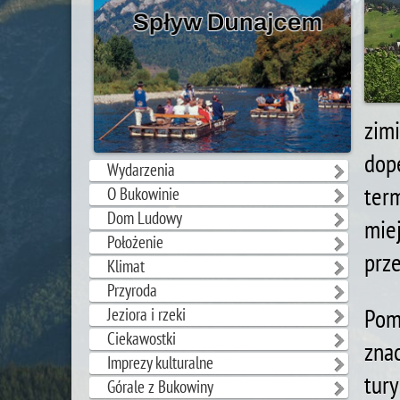
zimi
dop
Wydarzenia
ter
O Bukowinie
Dom Ludowy
mie
Położenie
prze
Klimat
Przyroda
Pom
Jeziora i rzeki
Ciekawostki
zna
Imprezy kulturalne
tur
Górale z Bukowiny