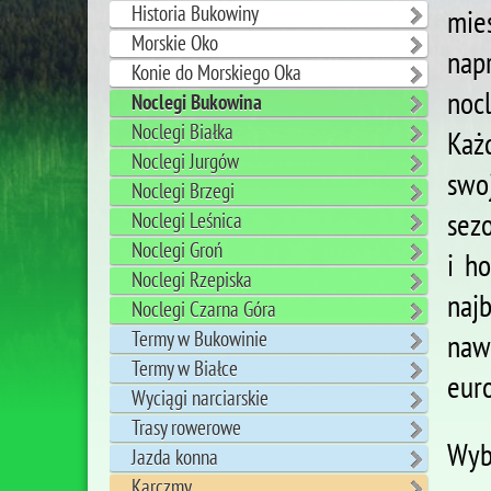
Historia Bukowiny
mie
Morskie Oko
nap
Konie do Morskiego Oka
noc
Noclegi Bukowina
Noclegi Białka
Każ
Noclegi Jurgów
swo
Noclegi Brzegi
sez
Noclegi Leśnica
Noclegi Groń
i ho
Noclegi Rzepiska
naj
Noclegi Czarna Góra
Termy w Bukowinie
naw
Termy w Białce
eur
Wyciągi narciarskie
Trasy rowerowe
Wyb
Jazda konna
Karczmy