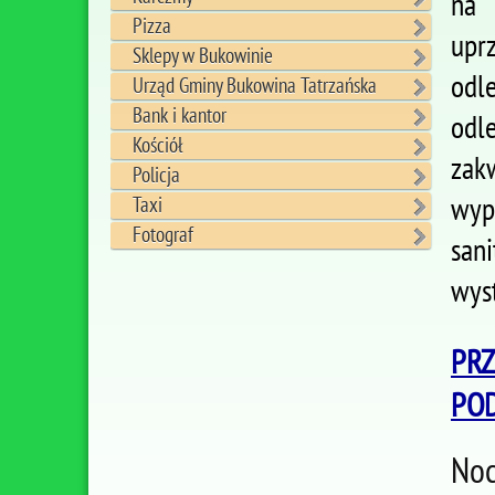
na 
Pizza
uprz
Sklepy w Bukowinie
odl
Urząd Gminy Bukowina Tatrzańska
Bank i kantor
odl
Kościół
zak
Policja
wyp
Taxi
Fotograf
sani
wyst
PRZ
POD
Noc