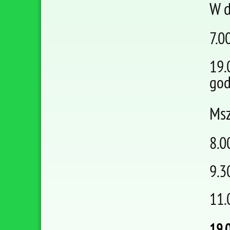
W d
7.0
19.
god
Msz
8.0
9.3
11.
19.