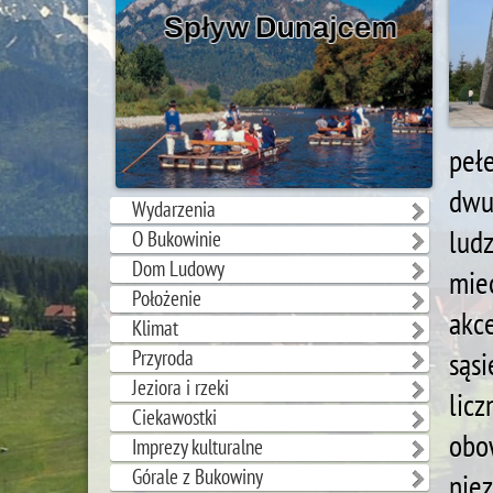
pełe
dwu
Wydarzenia
lud
O Bukowinie
Dom Ludowy
mie
Położenie
akc
Klimat
Przyroda
sąs
Jeziora i rzeki
lic
Ciekawostki
obo
Imprezy kulturalne
Górale z Bukowiny
nie