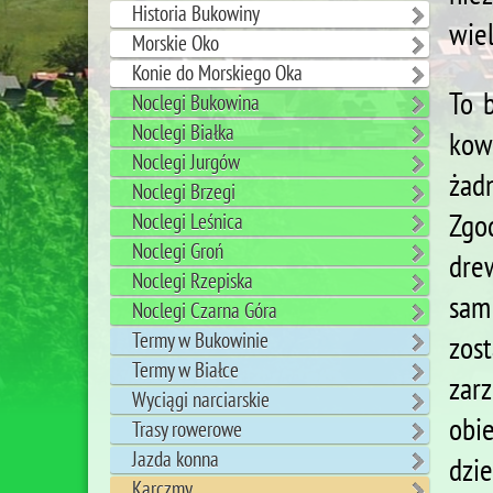
Historia Bukowiny
wie
Morskie Oko
Konie do Morskiego Oka
To b
Noclegi Bukowina
Noclegi Białka
kow
Noclegi Jurgów
żad
Noclegi Brzegi
Zgo
Noclegi Leśnica
Noclegi Groń
dre
Noclegi Rzepiska
sam 
Noclegi Czarna Góra
Termy w Bukowinie
zos
Termy w Białce
zar
Wyciągi narciarskie
obi
Trasy rowerowe
Jazda konna
dzi
Karczmy