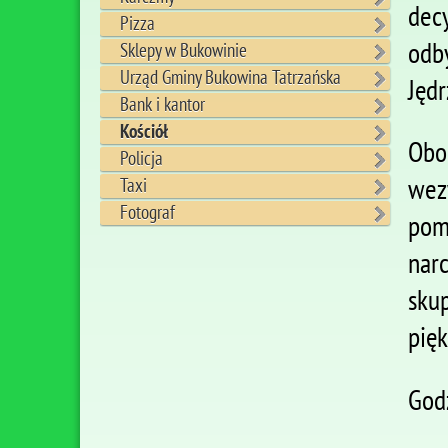
dec
Pizza
odb
Sklepy w Bukowinie
Urząd Gminy Bukowina Tatrzańska
Jęd
Bank i kantor
Kościół
Obo
Policja
wez
Taxi
Fotograf
pom
narc
skup
pię
God