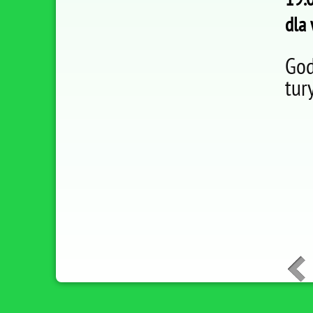
dla 
God
tur