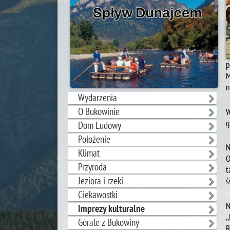
p
M
n
Wydarzenia
O Bukowinie
W
g
Dom Ludowy
Położenie
N
Klimat
O
Przyroda
t
Jeziora i rzeki
ś
Ciekawostki
N
Imprezy kulturalne
,
Górale z Bukowiny
R