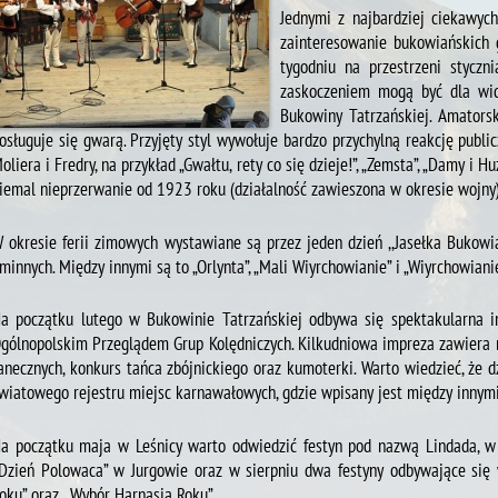
Jednymi z najbardziej ciekawych
zainteresowanie bukowiańskich 
tygodniu na przestrzeni styczni
zaskoczeniem mogą być dla wid
Bukowiny Tatrzańskiej. Amatorsk
osługuje się gwarą. Przyjęty styl wywołuje bardzo przychylną reakcję pub
oliera i Fredry, na przykład „Gwałtu, rety co się dzieje!”, „Zemsta”, „Damy i H
iemal nieprzerwanie od 1923 roku (działalność zawieszona w okresie wojny) 
 okresie ferii zimowych wystawiane są przez jeden dzień ,,Jasełka Bukowi
minnych. Między innymi są to „Orlynta”, „Mali Wiyrchowianie” i „Wiyrchowiani
a początku lutego w Bukowinie Tatrzańskiej odbywa się spektakularna i
gólnopolskim Przeglądem Grup Kolędniczych. Kilkudniowa impreza zawiera r
anecznych, konkurs tańca zbójnickiego oraz kumoterki. Warto wiedzieć, że 
wiatowego rejestru miejsc karnawałowych, gdzie wpisany jest między innymi 
a początku maja w Leśnicy warto odwiedzić festyn pod nazwą Lindada, w l
,Dzień Polowaca” w Jurgowie oraz w sierpniu dwa festyny odbywające się w
oku” oraz ,,Wybór Harnasia Roku”.