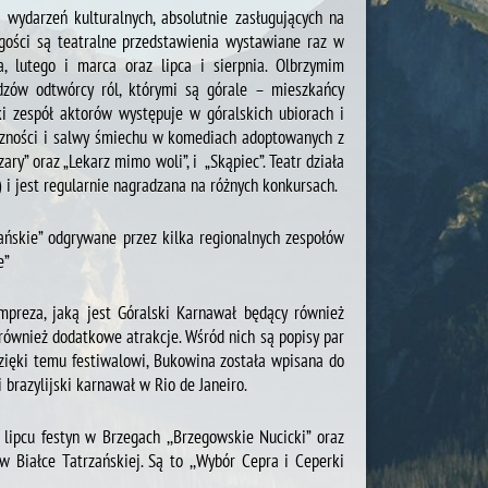
 wydarzeń kulturalnych, absolutnie zasługujących na
gości są teatralne przedstawienia wystawiane raz w
a, lutego i marca oraz lipca i sierpnia. Olbrzymim
zów odtwórcy ról, którymi są górale – mieszkańcy
i zespół aktorów występuje w góralskich ubiorach i
liczności i salwy śmiechu w komediach adoptowanych z
uzary” oraz „Lekarz mimo woli”, i „Skąpiec”. Teatr działa
i jest regularnie nagradzana na różnych konkursach.
ańskie” odgrywane przez kilka regionalnych zespołów
e”
mpreza, jaką jest Góralski Karnawał będący również
ównież dodatkowe atrakcje. Wśród nich są popisy par
dzięki temu festiwalowi, Bukowina została wpisana do
brazylijski karnawał w Rio de Janeiro.
ipcu festyn w Brzegach ,,Brzegowskie Nucicki” oraz
 Białce Tatrzańskiej. Są to ,,Wybór Cepra i Ceperki