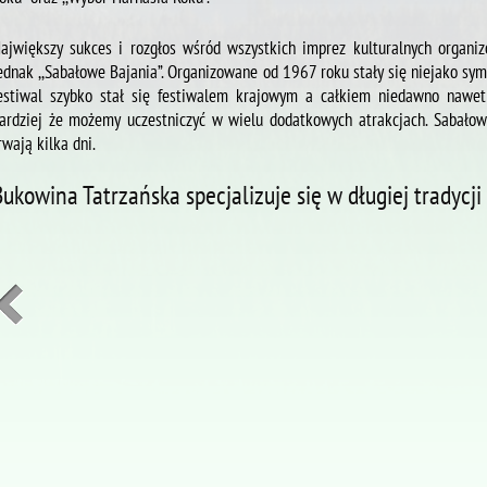
ajwiększy sukces i rozgłos wśród wszystkich imprez kulturalnych organ
ednak ,,Sabałowe Bajania”. Organizowane od 1967 roku stały się niejako sym
estiwal szybko stał się festiwalem krajowym a całkiem niedawno nawet
ardziej że możemy uczestniczyć w wielu dodatkowych atrakcjach. Sabałowe
rwają kilka dni.
Bukowina Tatrzańska specjalizuje się w długiej tradycj