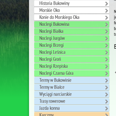
Historia Bukowiny
Morskie Oko
N
Konie do Morskiego Oka
j
f
Noclegi Bukowina
b
Noclegi Białka
t
Noclegi Jurgów
Noclegi Brzegi
Noclegi Leśnica
Noclegi Groń
Noclegi Rzepiska
Noclegi Czarna Góra
Termy w Bukowinie
Termy w Białce
Wyciągi narciarskie
Trasy rowerowe
Jazda konna
Karczmy