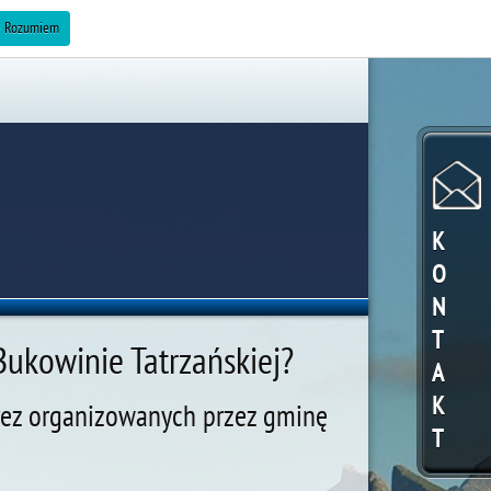
ZAREKLAMUJ SIĘ »
Rozumiem
K
O
N
T
Bukowinie Tatrzańskiej?
A
K
prez organizowanych przez gminę
T