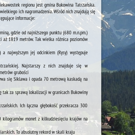
iekawostek regionu jest gmina Bukowina Tatrzańska.
 wielkiego ich nagromadzenia. Wśród nich znajdują się
tępujące informacje:
miną, gdzie od najniższego punktu (680 m.n.pm.)
ści aż 1819 metrów. Tak wielka różnica poziomów
) a najwyższym jej odcinkiem (Rysy) występuje
rzańskiej. Najstarszy z nich znajduje się w
 metrów grubości
zywa się Siklawa i opada 70 metrową kaskadą na
ię tak za sprawą lokalizacji w granicach Bukowiny
rzańskich. Ich łączna głębokość przekracza 300
 kilogramów monet z kilkudziesięciu krajów na
iarskich. To absolutny rekord w skali kraju