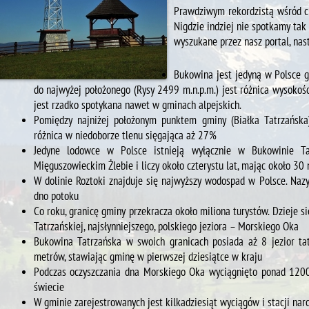
Prawdziwym rekordzistą wśród c
Nigdzie indziej nie spotkamy tak
wyszukane przez nasz portal, nas
Bukowina jest jedyną w Polsce g
do najwyżej położonego (Rysy 2499 m.n.p.m.) jest różnica wysoko
jest rzadko spotykana nawet w gminach alpejskich.
Pomiędzy najniżej położonym punktem gminy (Białka Tatrzańska
różnica w niedoborze tlenu sięgająca aż 27%
Jedyne lodowce w Polsce istnieją wyłącznie w Bukowinie Tat
Mięguszowieckim Żlebie i liczy około czterystu lat, mając około 30
W dolinie Roztoki znajduje się najwyższy wodospad w Polsce. Na
dno potoku
Co roku, granicę gminy przekracza około miliona turystów. Dzieje s
Tatrzańskiej, najsłynniejszego, polskiego jeziora – Morskiego Oka
Bukowina Tatrzańska w swoich granicach posiada aż 8 jezior tat
metrów, stawiając gminę w pierwszej dziesiątce w kraju
Podczas oczyszczania dna Morskiego Oka wyciągnięto ponad 1200
świecie
W gminie zarejestrowanych jest kilkadziesiąt wyciągów i stacji narc