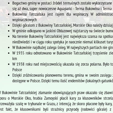
Bogactwo gminy w postaci źródeł termalnych zostało wykorzystane
się aż dwa, super nowoczesne Aquaparki - Terma Bukowina i Terma
Bukowina Tatrzańska jest rajem dla wspinaczy. W administra
wspinaczkowych
Dzięki góralom z Bukowiny Tatrzańskiej, Morskie Oko należy dzisiaj
W gminie odkopano w jaskini Obłazowej najstarszy na świecie bumer
Na terenie Bukowiny Tatrzańskiej jest największa szansa na spotka
niedźwiedzi i w ciągu roku spotyka je naocznie niemal kilkuset tur
W Bukowinie najdłużej zalega śnieg. W najwyższych partiach nie gi
W 1935 roku odnotowano w Bukowinie Tatrzańskiej trzęsienie zi
km
W 1938 roku nad miejscowością ukazała się zorza polarna. Było 
Polsce
Dzięki zróżnicowaniu pionowemu terenu, gmina w swoim zasięgu za
dostępne w Polsce. Dzięki temu ilość endemitów (lokalnych gatunków
 Bukowinie Tatrzańskiej złamanie obowiązujących praw okazało się zbawi
poru o Morskie Oko, hrabia Zamoyski płacił kary za kłusowników strze
rzeważyła szalę w trybunale w Grazu, z intencją że skoro płacone były kary,
est fakt, że kłusownikami byli strażnicy przyrody (rodowici górale) z