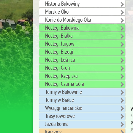
Historia Bukowiny
Morskie Oko
Konie do Morskiego Oka
Noclegi Bukowina
Noclegi Białka
Noclegi Jurgów
Noclegi Brzegi
Noclegi Leśnica
Noclegi Groń
Noclegi Rzepiska
Noclegi Czarna Góra
Termy w Bukowinie
Termy w Białce
Wyciągi narciarskie
W
Trasy rowerowe
s
p
Jazda konna
j
Karczmy