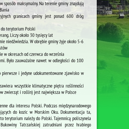
 w sposób maksymalny. Na terenie gminy znajdują
 Bania
cyjnych granicach gminy jest ponad 600 dróg
 do terytorium Polski
ang. Liczy około 30 tysięcy lat
nie niedźwiedzia. W obrębie gminy żyje około 5-6
ystów
nie w okresach od czerwca do września
emi. Było zauważalne nawet w odległości do 100
to pierwsze i jedyne udokumentowane zjawisko w
wiera wszystkie klimatyczne piętra roślinności
 zwierząt i roślin) jest największa w Polsce
enne dla interesu Polski. Podczas międzynarodowego
lających do kozic w Morskim Oku. Dokumentacja ta,
 to terytorium należy do Polski. Tajemnicą poliszynela
 Bukowiny Tatrzańskiej zatrudniani przez hrabiego