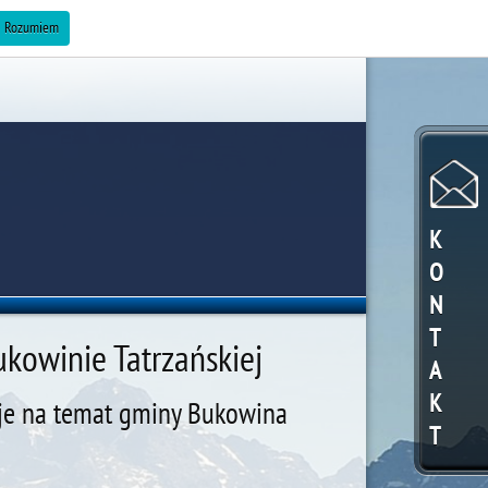
ZAREKLAMUJ SIĘ »
Rozumiem
K
O
N
T
kowinie Tatrzańskiej
A
K
cje na temat gminy Bukowina
T