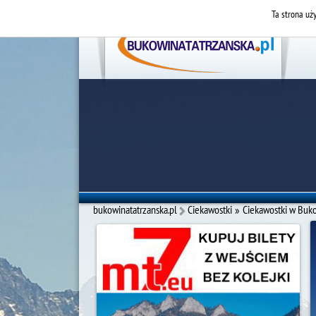
Ta strona uży
bukowinatatrzanska.pl
Ciekawostki
»
Ciekawostki w Buko